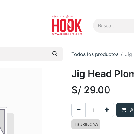
s
Todos los productos
Jig
Jig Head Plo
S/
29.00
Ag
TSURINOYA