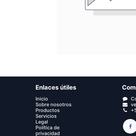
Enlaces útiles
Com
In​icio​
C
Sobre nosotros
v
Productos
+5
Servicios
Legal
Política de
privacidad