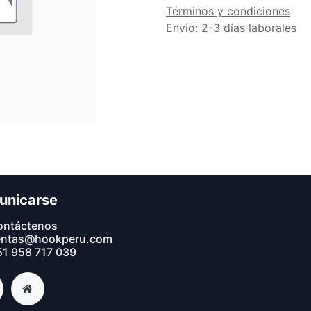
Términos y condiciones
Envío: 2-3 días laborales
unicarse
ontáctenos
entas@hookperu.com
1 9​58 717 039